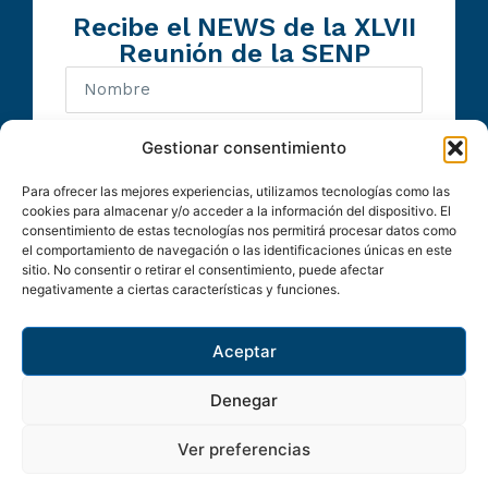
Recibe el NEWS de la XLVII
Reunión de la SENP
Gestionar consentimiento
Para ofrecer las mejores experiencias, utilizamos tecnologías como las
Enviar
cookies para almacenar y/o acceder a la información del dispositivo. El
consentimiento de estas tecnologías nos permitirá procesar datos como
el comportamiento de navegación o las identificaciones únicas en este
sitio. No consentir o retirar el consentimiento, puede afectar
SECRETARÍA TÉCNICA
negativamente a ciertas características y funciones.
Nal3 Comunicació
Balmes, 205 pral 1ª
Aceptar
08006 Barcelona
Denegar
Ver preferencias
Copyright 2026 © SENP | Todos los derechos
reservados